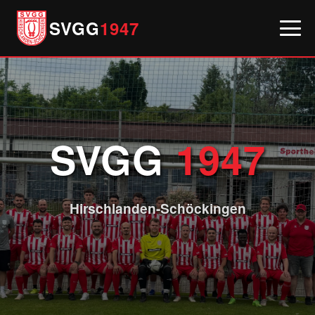
SVGG
1947
SVGG
1947
Hirschlanden-Schöckingen